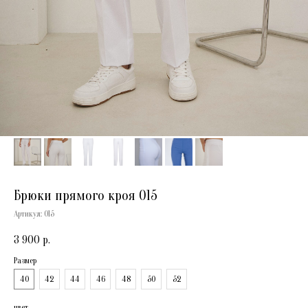
Брюки прямого кроя 015
Артикул:
015
3 900
р.
Размер
40
42
44
46
48
50
52
цвет